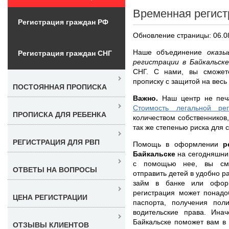
Временная регист
Регистрация граждан РФ
Обновление страницы: 06.0
Наше объединение
оказы
Регистрация граждан СНГ
регистрации в Байкальск
СНГ. С нами, вы сможет
прописку с защитой на весь
ПОСТОЯННАЯ ПРОПИСКА
Важно.
Наш центр не печа
Стоимость легальной ре
ПРОПИСКА ДЛЯ РЕБЕНКА
количеством собственников
так же степенью риска для 
РЕГИСТРАЦИЯ ДЛЯ РВП
Помощь в оформлении
р
Байкальске
на сегодняшний
с помощью нее, вы смож
ОТВЕТЫ НА ВОПРОСЫ
отправить детей в удобно р
займ в банке или оформ
регистрация может понадо
ЦЕНА РЕГИСТРАЦИИ
паспорта, получения по
водительские права. Ина
Байкальске поможет вам в
ОТЗЫВЫ КЛИЕНТОВ