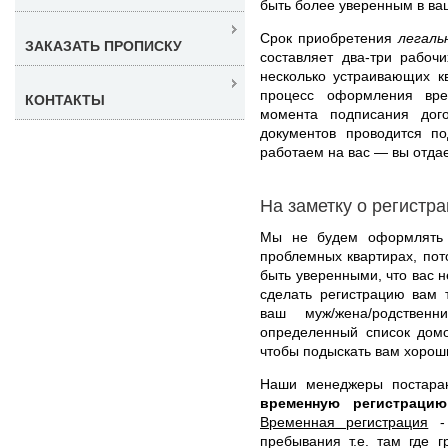
быть более уверенным в в
Срок приобретения
легаль
ЗАКАЗАТЬ ПРОПИСКУ
составляет два-три рабоч
несколько устраивающих к
процесс оформления вре
КОНТАКТЫ
момента подписания дог
документов проводится п
работаем на вас — вы отда
На заметку о регистр
Мы не будем оформлять р
проблемных квартирах, по
быть уверенными, что вас 
сделать регистрацию вам 
ваш муж/жена/родствен
определенный список домо
чтобы подыскать вам хорош
Наши менеджеры постара
временную регистрац
Временная регистрация
- 
пребывания т.е. там где 